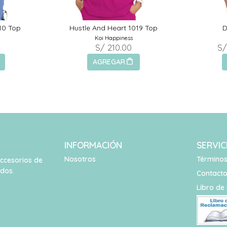
10 Top
Hustle And Heart 1019 Top
D
Koi Happiness
S/ 210.00
S/
AGREGAR
INFORMACIÓN
SERVIC
Nosotros
Términos
accesorios de
idos.
Contact
Libro de