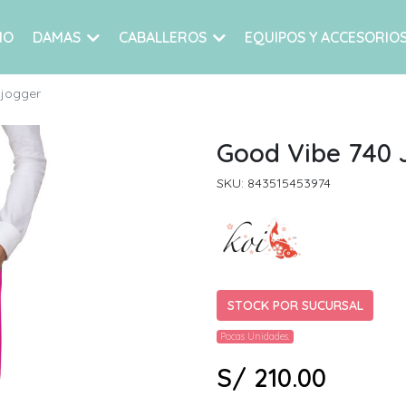
IO
DAMAS
CABALLEROS
EQUIPOS Y ACCESORIO
 jogger
Good Vibe 740 
SKU: 843515453974
STOCK POR SUCURSAL
Pocas Unidades.
S/ 210.00