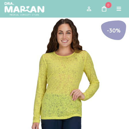
0
-30%