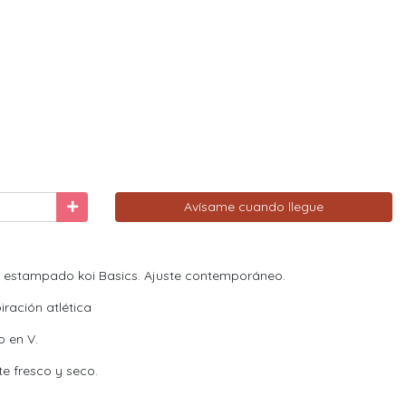
Avísame cuando llegue
p estampado koi Basics. Ajuste contemporáneo.
iración atlética
o en V.
e fresco y seco.