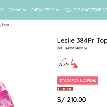
IO
DAMAS
CABALLEROS
EQUIPOS Y ACCESORIO
y hearts
Leslie 384Pr Top
SKU: 843515489164
STOCK POR SUCURSAL
Agotado.
S/ 210.00