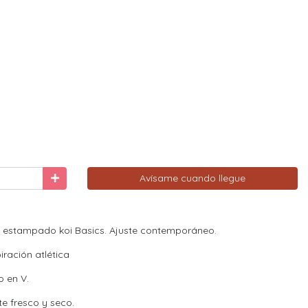
Avísame cuando llegue
p estampado koi Basics. Ajuste contemporáneo.
iración atlética
o en V.
e fresco y seco.