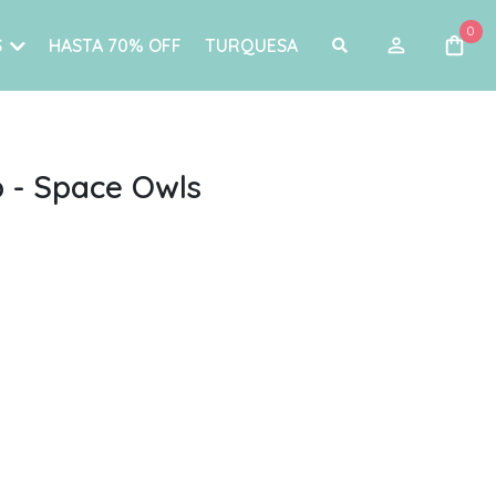
0
S
HASTA 70% OFF
TURQUESA
p - Space Owls