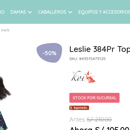
IO
DAMAS
CABALLEROS
EQUIPOS Y ACCESORIO
 owls
Leslie 384Pr To
-50%
SKU: 843515473125
STOCK POR SUCURSAL
Agotado.
Antes
S/ 210.00
Ahora S/ 105.00