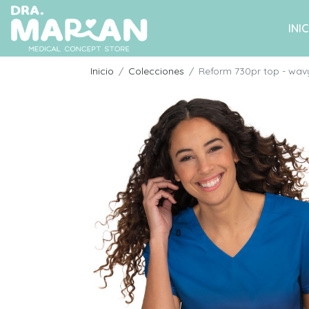
INIC
Inicio
Colecciones
Reform 730pr top - wav