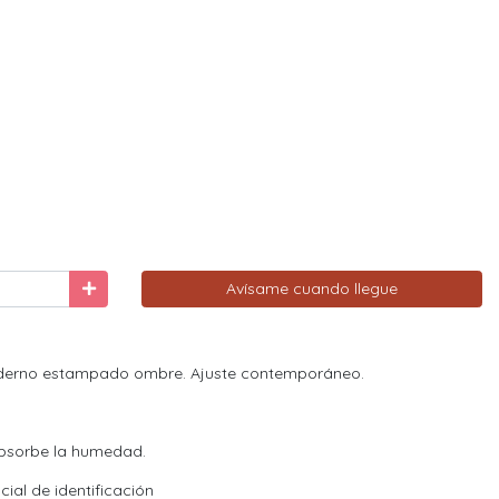
Avísame cuando llegue
moderno estampado ombre. Ajuste contemporáneo.
absorbe la humedad.
ial de identificación