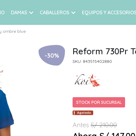
IO
DAMAS
CABALLEROS
EQUIPOS Y ACCESORIO
y ombre blue
Reform 730Pr T
-30%
SKU: 843515402880
STOCK POR SUCURSAL
Agotado.
Antes
S/ 210.00
Ahora S/ 147.00