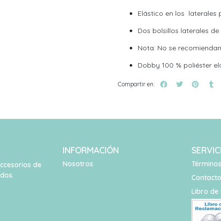
Elástico en los laterales
Dos bolsillos laterales de
Nota: No se recomiendan
Dobby 100 % poliéster el
Compartir en:
INFORMACIÓN
SERVIC
Nosotros
Términos
accesorios de
idos.
Contact
Libro de