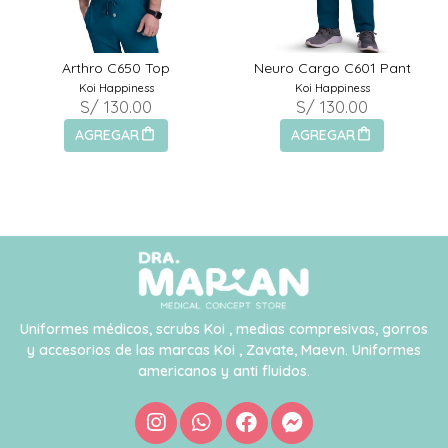
Arthro C650 Top
Neuro Cargo C601 Pant
Koi Happiness
Koi Happiness
S/ 130.00
S/ 130.00
AGREGAR
AGREGAR
Uniformes médicos, scrubs Koi , medias compresivas, gorros
y accesorios de las marcas Koi , Zavate, Maevn. Uniformes
americanos y anti fluidos.