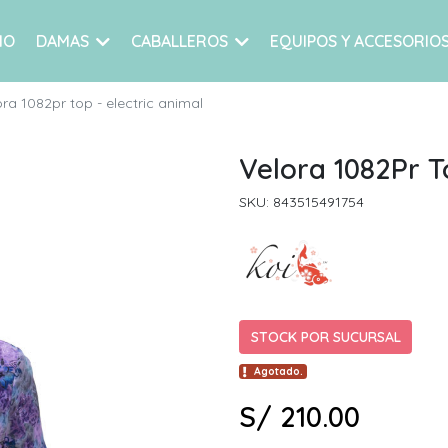
IO
DAMAS
CABALLEROS
EQUIPOS Y ACCESORIO
ora 1082pr top - electric animal
Velora 1082Pr T
SKU: 843515491754
STOCK POR SUCURSAL
Agotado.
S/ 210.00