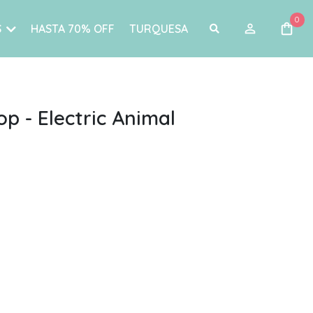
0
S
HASTA 70% OFF
TURQUESA
op - Electric Animal